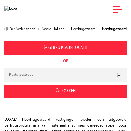
nkrijk Der Nederlanden
Noord-Holland
Heerhugowaard
Heerhugowaard
GEBRUIK MIJN LOCATIE
OF
Verzoek
Breedtegraad
Lengtegraad
Geolocation
ZOEKEN
LOXAM Heerhugowaard vestigingen bieden een uitgebreid
verhuurprogramma van materieel, machines, gereedschappen voor