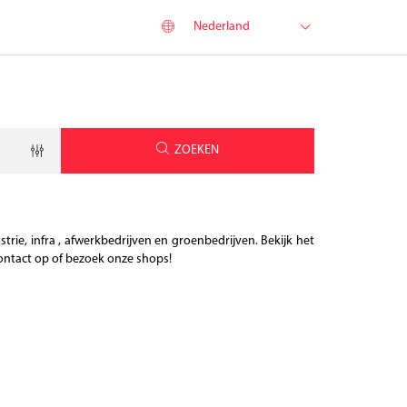
Nederland
België
Belgique
Danmark
Breedtegraad
Lengtegraad
Geolocation
Deutschland
ZOEKEN
France
Italia
Maroc
, infra , afwerkbedrijven en groenbedrijven. Bekijk het
Nederland
ntact op of bezoek onze shops!
Norge
Schweiz
Spain
Suisse