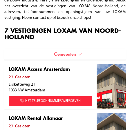
de bouw, industrie, infra , afwerkbedrijven en groenbedrijven. Bekijk
het overzicht van de vestigingen van LOXAM Noord-Holland, de
adressen, telefoonnummers en openingstijden van uw LOXAM
vestiging. Neem contact op of bezoek onze shops!
7 VESTIGINGEN LOXAM VAN NOORD-
HOLLAND
Gemeenten
Alkmaar
LOXAM Access Amsterdam
Amsterdam
Gesloten
Disketteweg 21
Beverwijk
1033 NW
Amsterdam
Haarlem
HET TELEFOONNUMMER WEERGEVEN
Haarlemmermeer
LOXAM Rental Alkmaar
Heerhugowaard
Gesloten