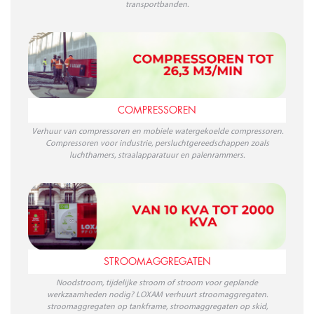
transportbanden.
COMPRESSOREN
Verhuur van compressoren en mobiele watergekoelde compressoren.
Compressoren voor industrie, persluchtgereedschappen zoals
luchthamers, straalapparatuur en palenrammers.
STROOMAGGREGATEN
Noodstroom, tijdelijke stroom of stroom voor geplande
werkzaamheden nodig? LOXAM verhuurt stroomaggregaten.
stroomaggregaten op tankframe, stroomaggregaten op skid,