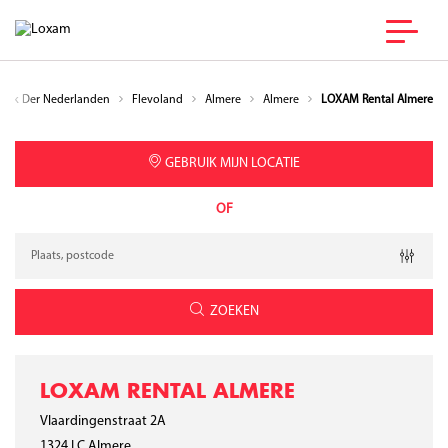
rijk Der Nederlanden
Flevoland
Almere
Almere
LOXAM Rental Almere
GEBRUIK MIJN LOCATIE
OF
Verzoek
Breedtegraad
Lengtegraad
Geolocation
ZOEKEN
LOXAM RENTAL ALMERE
Vlaardingenstraat 2A
1324 LC
Almere