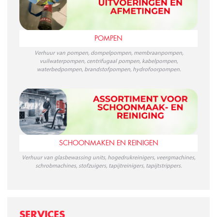
POMPEN
Verhuur van pompen, dompelpompen, membraanpompen,
vuilwaterpompen, centrifugaal pompen, kabelpompen,
waterbedpompen, brandstofpompen, hydrofoorpompen.
SCHOONMAKEN EN REINIGEN
Verhuur van glasbewassing units, hogedrukreinigers, veergmachines,
schrobmachines, stofzuigers, tapijtreinigers, tapijtstrippers.
SERVICES