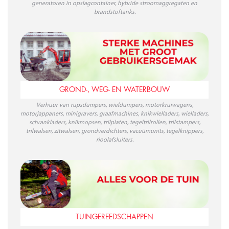
generatoren in opslagcontainer, hybride stroomaggregaten en
brandstoftanks.
GROND-, WEG- EN WATERBOUW
Verhuur van rupsdumpers, wieldumpers, motorkruiwagens,
motorjappaners, minigravers, graafmachines, knikwielladers, wielladers,
schrankladers, knikmopsen, trilplaten, tegeltrilrollen, trilstampers,
trilwalsen, zitwalsen, grondverdichters, vacuümunits, tegelknippers,
rioolafsluiters.
TUINGEREEDSCHAPPEN