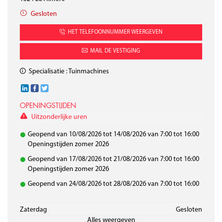
Gesloten
HET TELEFOONNUMMER WEERGEVEN
MAIL DE VESTIGING
Specialisatie :
Tuinmachines
OPENINGSTIJDEN
Uitzonderlijke uren
Geopend van 10/08/2026 tot 14/08/2026 van 7:00 tot 16:00
Openingstijden zomer 2026
Geopend van 17/08/2026 tot 21/08/2026 van 7:00 tot 16:00
Openingstijden zomer 2026
Geopend van 24/08/2026 tot 28/08/2026 van 7:00 tot 16:00
Maandag
Dinsdag
Woensdag
Donderdag
Vrĳdag
Zaterdag
7:00 - 16:00
7:00 - 16:00
7:00 - 16:00
7:00 - 16:00
7:00 - 16:00
Gesloten
Alles weergeven