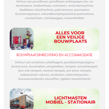
Verhuur van grondboren, grondfrezen, kettingzagen, bos- en
taludmaaiers, stobbenfrezen, tuinwalsen, verticuteermachines,
bladblazers, kloofmachines, palenrammers, grasmaaiers,
houtversnipperaars, onkruidbestrijdingmachines,zaaimachines,
overtopfrezen, rotorkopeggen, tweewieltrekker.
BOUWPLAATSINRICHTING EN ACCOMMODATIE
Verhuur van containers, schaftwagens, grondsaneringswagens,
kantoorunits, bouwhekken, dranghekken, stempels, schroefstempels,
duw-trek stempels, mamoet stempels, stut alone stempels,
kalkzandsteen schoren, stortkokers, watermeterputten,
bouwaansluitkasten, bouwliften, rijplaten brandstoftanks.