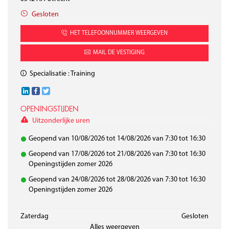
Gesloten
HET TELEFOONNUMMER WEERGEVEN
MAIL DE VESTIGING
Specialisatie :
Training
OPENINGSTIJDEN
Uitzonderlijke uren
Geopend van 10/08/2026 tot 14/08/2026 van 7:30 tot 16:30
Geopend van 17/08/2026 tot 21/08/2026 van 7:30 tot 16:30
Openingstijden zomer 2026
Geopend van 24/08/2026 tot 28/08/2026 van 7:30 tot 16:30
Openingstijden zomer 2026
Maandag
Dinsdag
Woensdag
Donderdag
Vrĳdag
Zaterdag
7:30 - 17:00
7:30 - 17:00
7:30 - 17:00
7:30 - 17:00
7:30 - 17:00
Gesloten
Alles weergeven