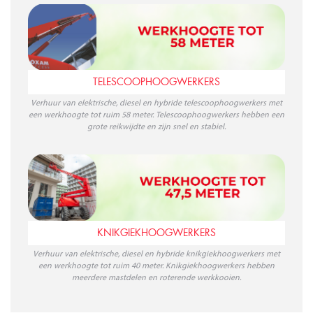
TELESCOOPHOOGWERKERS
Verhuur van elektrische, diesel en hybride telescoophoogwerkers met
een werkhoogte tot ruim 58 meter. Telescoophoogwerkers hebben een
grote reikwijdte en zijn snel en stabiel.
KNIKGIEKHOOGWERKERS
Verhuur van elektrische, diesel en hybride knikgiekhoogwerkers met
een werkhoogte tot ruim 40 meter. Knikgiekhoogwerkers hebben
meerdere mastdelen en roterende werkkooien.