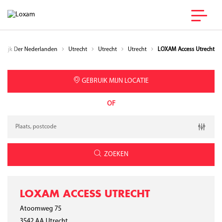
nkrijk Der Nederlanden
Utrecht
Utrecht
Utrecht
LOXAM Access Utrecht
GEBRUIK MIJN LOCATIE
OF
Verzoek
Breedtegraad
Lengtegraad
Geolocation
ZOEKEN
LOXAM ACCESS UTRECHT
Atoomweg 75
3542 AA
Utrecht