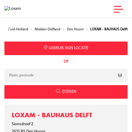
en
Zuid-Holland
Midden-Delfland
Den Hoorn
LOXAM - BAUHAUS Delft
GEBRUIK MIJN LOCATIE
OF
Verzoek
Breedtegraad
Lengtegraad
Geolocation
ZOEKEN
LOXAM - BAUHAUS DELFT
Sionsdreef 2
2635 BS
Den Hoorn