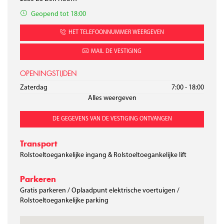
Geopend tot 18:00
HET TELEFOONNUMMER WEERGEVEN
MAIL DE VESTIGING
OPENINGSTIJDEN
Maandag
Dinsdag
Woensdag
Donderdag
Vrĳdag
Zaterdag
7:00 - 21:00
7:00 - 21:00
7:00 - 21:00
7:00 - 21:00
7:00 - 21:00
7:00 - 18:00
Alles weergeven
Zondag
10:00 - 18:00
DE GEGEVENS VAN DE VESTIGING ONTVANGEN
Transport
Rolstoeltoegankelijke ingang & Rolstoeltoegankelijke lift
Parkeren
Gratis parkeren / Oplaadpunt elektrische voertuigen /
Rolstoeltoegankelijke parking