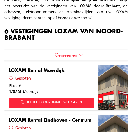
de bouw, industrie, infra , afwerkbedrijven en groenbedrijven. Bekijk
het overzicht van de vestigingen van LOXAM Noord-Brabant, de
adressen, telefoonnummers en openingstijden van uw LOXAM
vestiging. Neem contact op of bezoek onze shops!
6 VESTIGINGEN LOXAM VAN NOORD-
BRABANT
Gemeenten
Boxmeer
LOXAM Rental Moerdijk
Eindhoven
Gesloten
Plaza 9
Geldrop-Mierlo
4782 SL
Moerdijk
Moerdijk
HET TELEFOONNUMMER WEERGEVEN
Tilburg
LOXAM Rental Eindhoven - Centrum
Gesloten