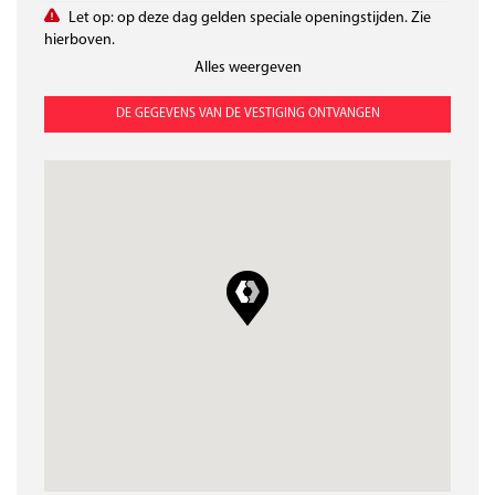
Vrĳdag
Zaterdag
Zondag
7:00 - 17:00
Gesloten
Gesloten
Let op: op deze dag gelden speciale openingstijden. Zie
hierboven.
Alles weergeven
DE GEGEVENS VAN DE VESTIGING ONTVANGEN