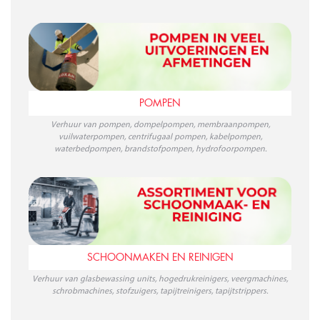
POMPEN
Verhuur van pompen, dompelpompen, membraanpompen,
vuilwaterpompen, centrifugaal pompen, kabelpompen,
waterbedpompen, brandstofpompen, hydrofoorpompen.
SCHOONMAKEN EN REINIGEN
Verhuur van glasbewassing units, hogedrukreinigers, veergmachines,
schrobmachines, stofzuigers, tapijtreinigers, tapijtstrippers.