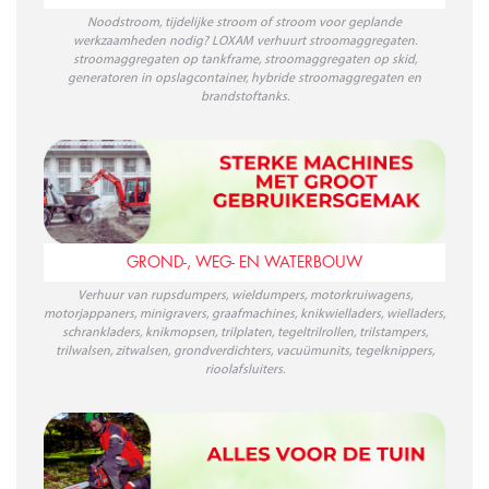
Noodstroom, tijdelijke stroom of stroom voor geplande
werkzaamheden nodig? LOXAM verhuurt stroomaggregaten.
stroomaggregaten op tankframe, stroomaggregaten op skid,
generatoren in opslagcontainer, hybride stroomaggregaten en
brandstoftanks.
GROND-, WEG- EN WATERBOUW
Verhuur van rupsdumpers, wieldumpers, motorkruiwagens,
motorjappaners, minigravers, graafmachines, knikwielladers, wielladers,
schrankladers, knikmopsen, trilplaten, tegeltrilrollen, trilstampers,
trilwalsen, zitwalsen, grondverdichters, vacuümunits, tegelknippers,
rioolafsluiters.