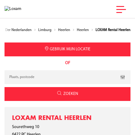
rijk Der Nederlanden
Limburg
Heerlen
Heerlen
LOXAM Rental Heerlen
GEBRUIK MIJN LOCATIE
OF
Verzoek
Breedtegraad
Lengtegraad
Geolocation
ZOEKEN
LOXAM RENTAL HEERLEN
Sourethweg 10
6422 PC
Heerlen