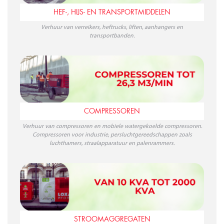
HEF-, HIJS- EN TRANSPORTMIDDELEN
Verhuur van verreikers, heftrucks, liften, aanhangers en
transportbanden.
COMPRESSOREN
Verhuur van compressoren en mobiele watergekoelde compressoren.
Compressoren voor industrie, persluchtgereedschappen zoals
luchthamers, straalapparatuur en palenrammers.
STROOMAGGREGATEN