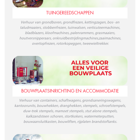
TUINGEREEDSCHAPPEN
Verhuur van grondboren, grondfrezen, kettingzagen, bos- en
taludmaaiers, stobbenfrezen, tuinwalsen, verticuteermachines,
bladblazers, kloofmachines, palenrammers, grasmaaiers,
houtversnipperaars, onkruidbestrijdingmachines,zaaimachines,
overtopfrezen, rotorkopeggen, tweewieltrekker.
BOUWPLAATSINRICHTING EN ACCOMMODATIE
Verhuur van containers, schaftwagens, grondsaneringswagens,
kantoorunits, bouwhekken, dranghekken, stempels, schroefstempels,
duw-trek stempels, mamoet stempels, stut alone stempels,
kalkzandsteen schoren, stortkokers, watermeterputten,
bouwaansluitkasten, bouwliften, rijplaten brandstoftanks.